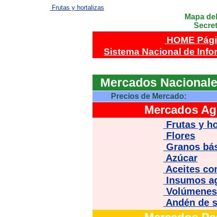
Frutas y hortalizas
Mapa del
Secre
HOME Págin
Sistema Nacional de Info
Mercados Nacionale
Precios de Mercado:
Mercados Agr
Frutas y ho
Flores
Granos bá
Azúcar
Aceites co
Insumos ag
Volúmenes 
Andén de s