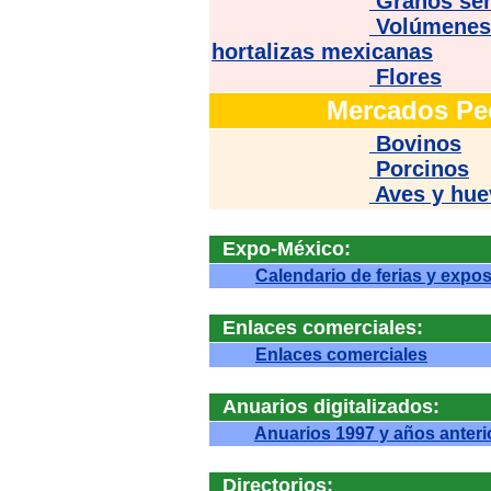
Granos sem
Volúmenes 
hortalizas mexicanas
Flores
Mercados Pe
Bovinos
Porcinos
Aves y hue
Expo-México:
Calendario de ferias y expo
Enlaces comerciales:
Enlaces comerciales
Anuarios digitalizados:
Anuarios 1997 y años anteri
Directorios: