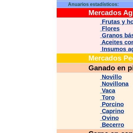
Anuarios estadísticos:
Mercados Agr
Frutas y ho
Flores
Granos bá
Aceites co
Insumos ag
Mercados Pe
Ganado en pi
Novillo
Novillona
Vaca
Toro
Porcino
Caprino
Ovino
Becerro