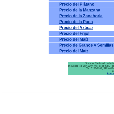
Precio del Plàtano
Precio de la Manzana
Precio de la Zanahoria
Precio de la Papa
Precio del Azúcar
Precio del Frijol
Precio del Maíz
Precio de Granos y Semillas
Precio del Maíz
Sistema Nacional de Inf
Insurgentes Sur 1940, 4to. piso Col. F
Tel. 5229-6203, 5229-618
Fa
info_