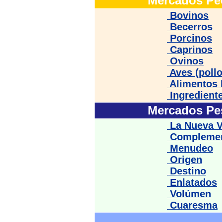
Mercados Pe
Bovinos
Becerros
Porcinos
Caprinos
Ovinos
Aves (pollo
Alimentos 
Ingrediente
Mercados Pe
La Nueva V
Complement
Menudeo
Origen
Destino
Enlatados
Volúmen
Cuaresma