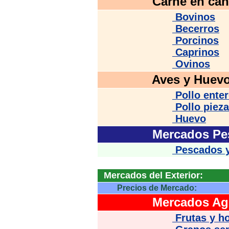
Carne en can
Bovinos
Becerros
Porcinos
Caprinos
Ovinos
Aves y Huevo
Pollo ente
Pollo pieza
Huevo
Mercados Pe
Pescados y
Mercados del Exterior:
Precios de Mercado:
Mercados Agr
Frutas y ho