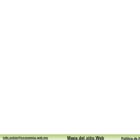
Mapa del sitio Web
info.sniim@economia.gob.mx
Política de 