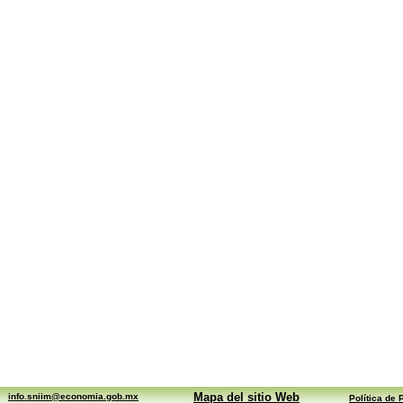
Mapa del sitio Web
info.sniim@economia.gob.mx
Política de 