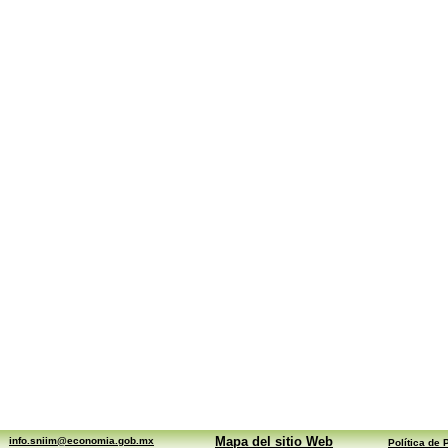
Mapa del sitio Web
info.sniim@economia.gob.mx
Política de 