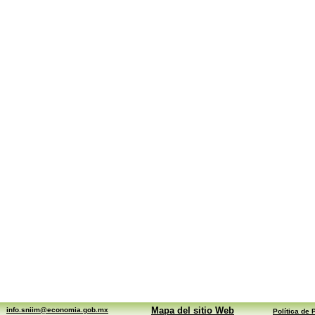
Mapa del sitio Web
info.sniim@economia.gob.mx
Política de 