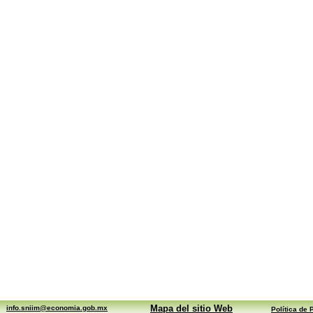
Mapa del sitio Web
info.sniim@economia.gob.mx
Política de 