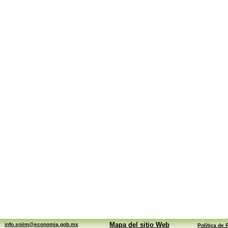
Mapa del sitio Web
info.sniim@economia.gob.mx
Política de 