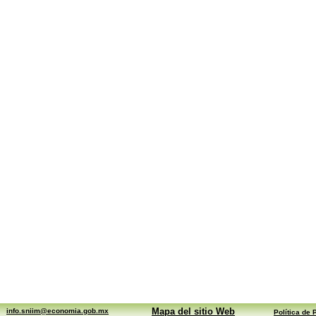
Mapa del sitio Web
info.sniim@economia.gob.mx
Política de 