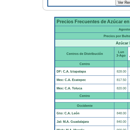
Precios Frecuentes de Azúcar en
Agosto
Precios por Bult
Azúcar 
Lun
Centros de Distribución
3-Ago
Centro
DF: C.A. Iztapalapa
828.00
Mex: C.A. Ecatepec
817.50
Mex: C.A. Toluca
820.00
Centro
Occidente
Gto: C.A. León
848.00
Jal: M.A. Guadalajara
840.00