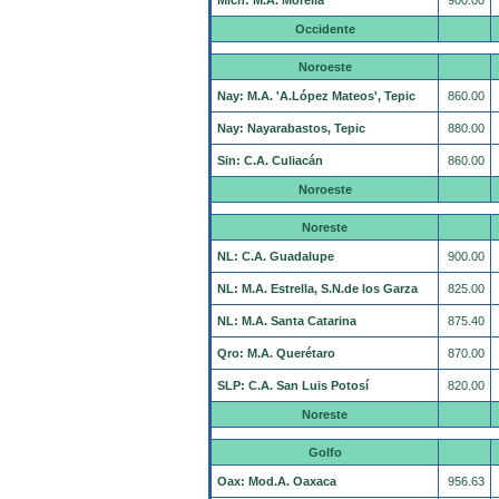
Mich: M.A. Morelia
900.00
Occidente
Noroeste
Nay: M.A. 'A.López Mateos', Tepic
860.00
Nay: Nayarabastos, Tepic
880.00
Sin: C.A. Culiacán
860.00
Noroeste
Noreste
NL: C.A. Guadalupe
900.00
NL: M.A. Estrella, S.N.de los Garza
825.00
NL: M.A. Santa Catarina
875.40
Qro: M.A. Querétaro
870.00
SLP: C.A. San Luis Potosí
820.00
Noreste
Golfo
Oax: Mod.A. Oaxaca
956.63