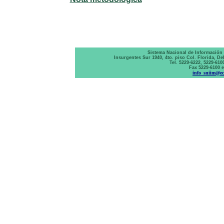
Sistema Nacional de Información 
Insurgentes Sur 1940, 4to. piso Col. Florida, D
Tel. 5229-6222, 5229-6100
Fax 5229-6100 e
info_sniim@e