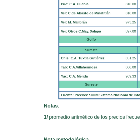
Pue: C.A. Puebla
810.00
Ver: C.de Abasto de Minatitlán
810.00
Ver: M. Malibrán
973.25
Ver: Otros C.May. Xalapa
897.00
Golfo
Sureste
Chis: C.A. Tuxtla Gutiérrez
851.25
Tab: C.A.Villahermosa
860.00
Yuc: C.A. Mérida
969.33
Sureste
Fuente: Precios: SNIIM Sistema Nacional de Inf
Notas:
1/
promedio aritmético de los precios frecue
Nota metodológica