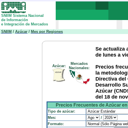
SNIIM Sistema Nacional
de Información
e Integración de Mercados
SNIIM
/
Azúcar
/
Mes por Regiones
Se actualiza a
de lunes a vi
Mercados
Azúcar:
Precios frec
Nacionales:
la metodolog
Directiva del
Desarrollo S
Azúcar (CNDS
del 18 de no
Precios Frecuentes de Azúcar en
Tipo de azúcar:
Mes:
/
Formato: